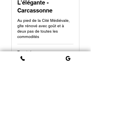
L'élégante -
Carcassonne
Au pied de la Cité Médiévale,
gîte rénové avec goût et à
deux pas de toutes les
commodités
Terminé
Voir l'ensemble de séances
Mentions légales | Confidentialité
2024 - Site web créé par
MS
Communication